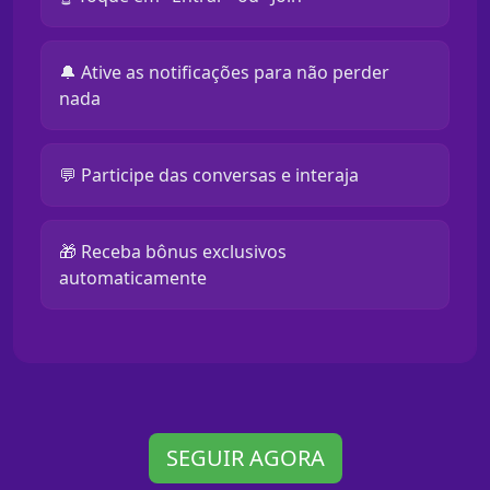
🔔 Ative as notificações para não perder
nada
💬 Participe das conversas e interaja
🎁 Receba bônus exclusivos
automaticamente
SEGUIR AGORA