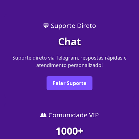
💬 Suporte Direto
Chat
Suporte direto via Telegram, respostas rápidas e
atendimento personalizado!
Falar Suporte
👥 Comunidade VIP
1000+