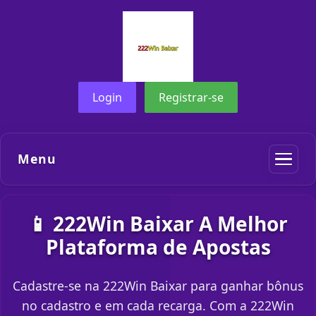
Login
Registrar-se
Menu
📱 222Win Baixar A Melhor
Plataforma de Apostas
Cadastre-se na 222Win Baixar para ganhar bônus
no cadastro e em cada recarga. Com a 222Win