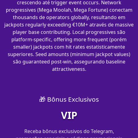
crescendo até trigger event occurs. Network
progressives (Mega Moolah, Mega Fortune) conectam
thousands de operators globally, resultando em
jackpots regularly exceeding €10M+ através de massive
player base contributing. Local progressives são
platform-specific, offering more frequent (porém
smaller) jackpots com hit rates estatisticamente
superiores. Seed amounts (minimum jackpot values)
são guaranteed post-win, assegurando baseline
attractiveness.
🎁 Bônus Exclusivos
VIP
Receba bônus exclusivos do Telegram,