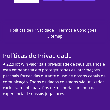
Políticas de Privacidade
Termos e Condições
Sitemap
Políticas de Privacidade
A 222Hot Win valoriza a privacidade de seus usuários e
está empenhada em proteger todas as informações
pessoais fornecidas durante o uso de nossos canais de
comunicação. Todos os dados coletados são utilizados
exclusivamente para fins de melhoria contínua da
experiência de nossos jogadores.