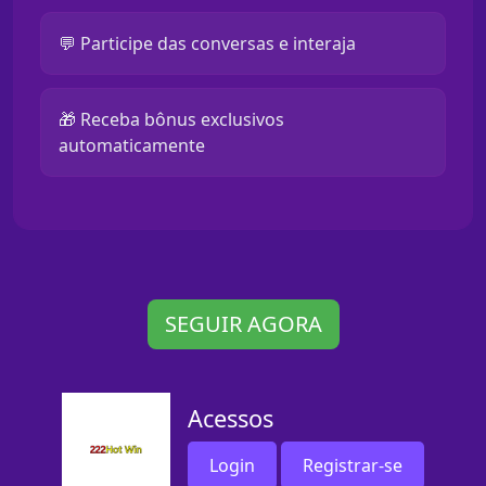
💬 Participe das conversas e interaja
🎁 Receba bônus exclusivos
automaticamente
SEGUIR AGORA
Acessos
Login
Registrar-se