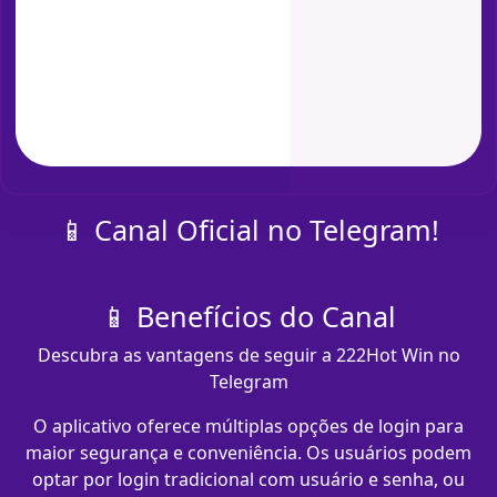
📱 Canal Oficial no Telegram!
📱 Benefícios do Canal
Descubra as vantagens de seguir a 222Hot Win no
Telegram
O aplicativo oferece múltiplas opções de login para
maior segurança e conveniência. Os usuários podem
optar por login tradicional com usuário e senha, ou