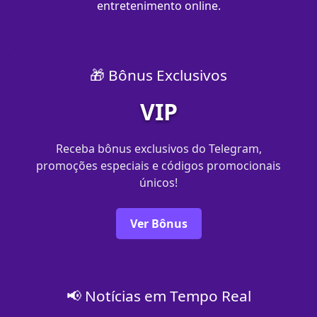
entretenimento online.
🎁 Bônus Exclusivos
VIP
Receba bônus exclusivos do Telegram,
promoções especiais e códigos promocionais
únicos!
Ver Bônus
📢 Notícias em Tempo Real