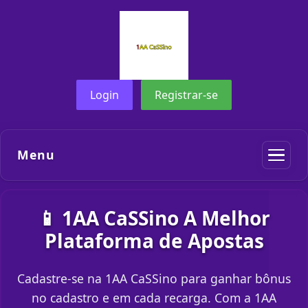
Login
Registrar-se
Menu
📱 1AA CaSSino A Melhor
Plataforma de Apostas
Cadastre-se na 1AA CaSSino para ganhar bônus
no cadastro e em cada recarga. Com a 1AA