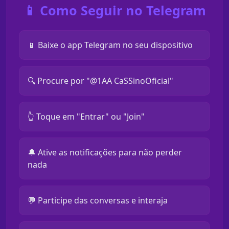
📱 Como Seguir no Telegram
📱 Baixe o app Telegram no seu dispositivo
🔍 Procure por "@1AA CaSSinoOficial"
👆 Toque em "Entrar" ou "Join"
🔔 Ative as notificações para não perder
nada
💬 Participe das conversas e interaja