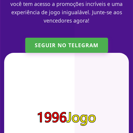
você tem acesso a promoções incríveis e uma
experiência de jogo inigualável. Junte-se aos
vencedores agora!
SEGUIR NO TELEGRAM