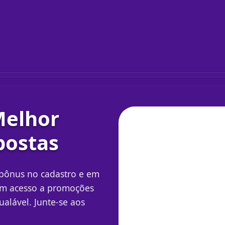
Melhor
postas
bônus no cadastro e em
em acesso a promoções
ualável. Junte-se aos