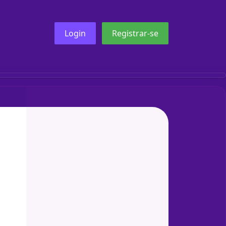
Login
Registrar-se