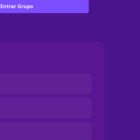
Entrar Grupo