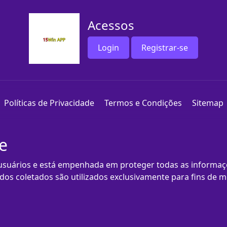
Acessos
Login
Registrar-se
Políticas de Privacidade
Termos e Condições
Sitemap
de
 usuários e está empenhada em proteger todas as informaç
os coletados são utilizados exclusivamente para fins de m