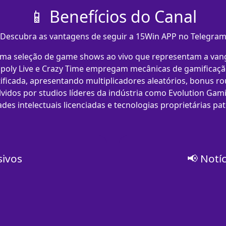
📱 Benefícios do Canal
Descubra as vantagens de seguir a 15Win APP no Telegra
 uma seleção de game shows ao vivo que representam a va
opoly Live e Crazy Time empregam mecânicas de gamificaç
ificada, apresentando multiplicadores aleatórios, bonus ro
vidos por studios líderes da indústria como Evolution Gam
des intelectuais licenciadas e tecnologias proprietárias pa
sivos
📢 Notí