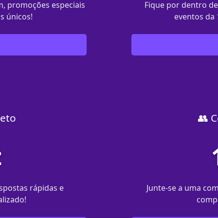
m, promoções especiais
Fique por dentro d
s únicos!
eventos da 
reto
👥 
t
espostas rápidas e
Junte-se a uma com
lizado!
compa