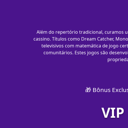
Além do repertório tradicional, curamos
cassino. Títulos como Dream Catcher, Mon
televisivos com matemática de jogo cert
comunitários. Estes jogos são desenvol
proprieda
🎁 Bônus Exclu
VIP