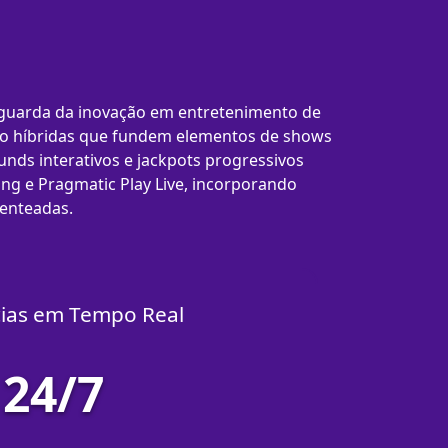
m
nguarda da inovação em entretenimento de
ão híbridas que fundem elementos de shows
unds interativos e jackpots progressivos
ing e Pragmatic Play Live, incorporando
tenteadas.
cias em Tempo Real
24/7