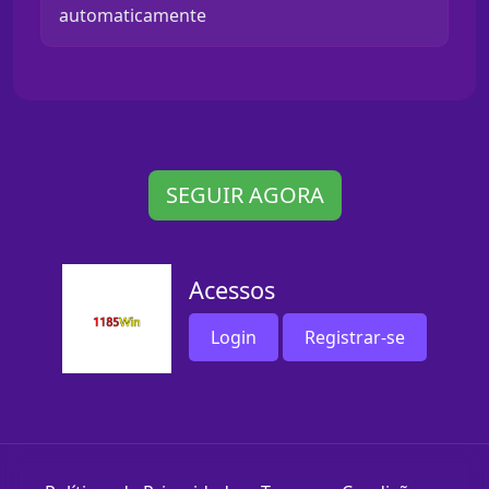
automaticamente
SEGUIR AGORA
Acessos
Login
Registrar-se