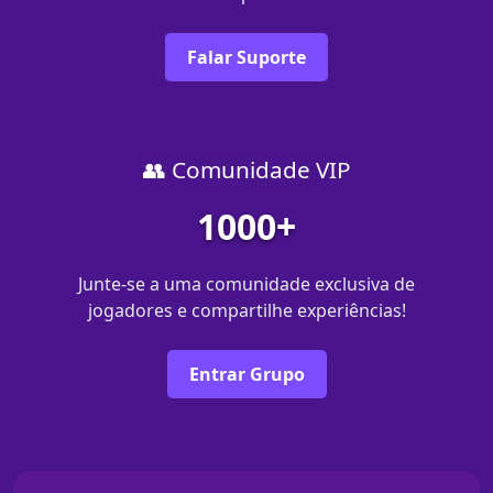
Falar Suporte
👥 Comunidade VIP
1000+
Junte-se a uma comunidade exclusiva de
jogadores e compartilhe experiências!
Entrar Grupo