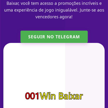
Baixar, você tem acesso a promoções incríveis e
uma experiência de jogo inigualável. Junte-se aos
vencedores agora!
SEGUIR NO TELEGRAM