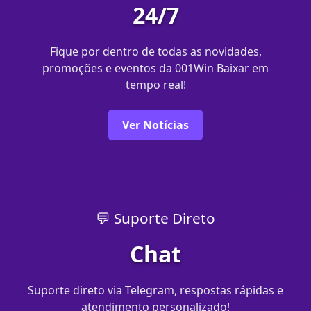
24/7
Fique por dentro de todas as novidades,
promoções e eventos da 001Win Baixar em
tempo real!
Ver Notícias
💬 Suporte Direto
Chat
Suporte direto via Telegram, respostas rápidas e
atendimento personalizado!